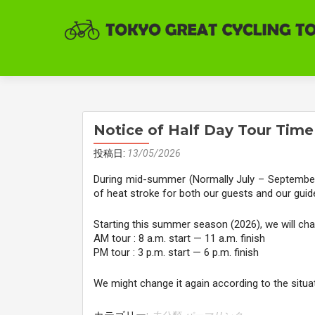
Notice of Half Day Tour Tim
投稿日:
13/05/2026
During mid-summer (Normally July – September),
of heat stroke for both our guests and our guide
Starting this summer season (2026), we will cha
AM tour : 8 a.m. start — 11 a.m. finish
PM tour : 3 p.m. start — 6 p.m. finish
We might change it again according to the situat