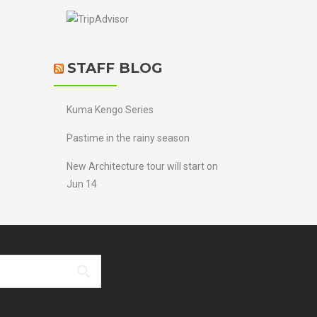
STAFF BLOG
Kuma Kengo Series
Pastime in the rainy season
New Architecture tour will start on
Jun 14