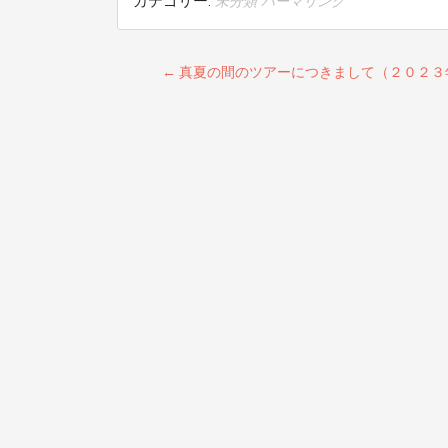
カテゴリー:
未分類
パーマリンク
投
←
真夏の間のツアーにつきまして（２０２３
稿
ナ
ビ
ゲ
ー
シ
ョ
ン