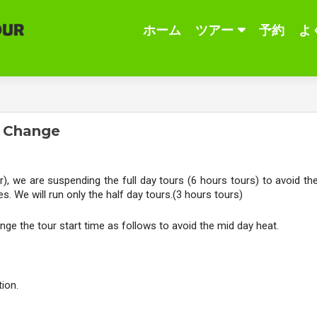
コ
ホーム
ツアー
予約
よ
ン
テ
ン
ツ
へ
ス
e Change
キ
ッ
プ
 we are suspending the full day tours (6 hours tours) to avoid the
s. We will run only the half day tours.(3 hours tours)
nge the tour start time as follows to avoid the mid day heat.
ion.