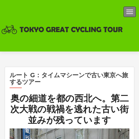
ナビ
ルート G：タイムマシーンで古い東京へ旅
するツアー
奥の細道を都の西北へ。第二
次大戦の戦禍を逃れた古い街
並みが残っています